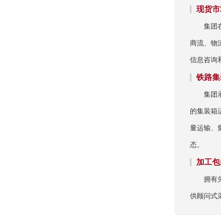
现货市
集团
商流、物
信息咨询
铁路集
集团
的集装箱
量运输、
态。
加工包
拥有
供顾问式