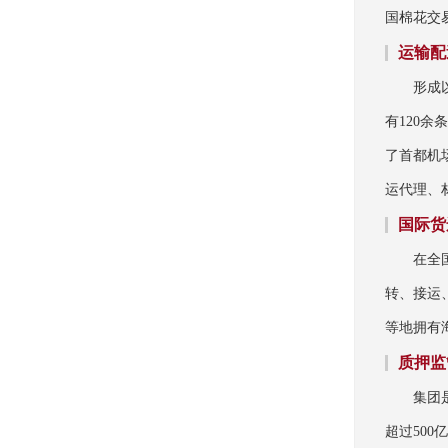
国棉花交
运输配
形成
有120
了首都机
运代理、
国际货
在全
转、接运
等地拥有
质押监
集团
超过50