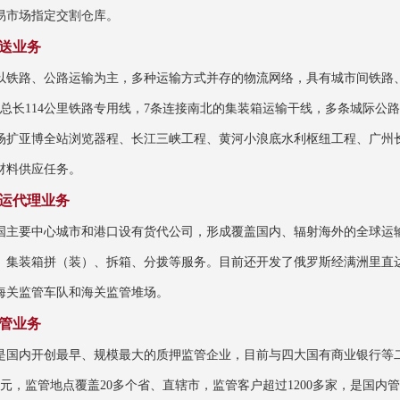
易市场指定交割仓库。
送业务
以铁路、公路运输为主，多种运输方式并存的物流网络，具有城市间铁路
余条总长114公里铁路专用线，7条连接南北的集装箱运输干线，多条城际
场扩亚博全站浏览器程、长江三峡工程、黄河小浪底水利枢纽工程、广州
材料供应任务。
运代理业务
国主要中心城市和港口设有货代公司，形成覆盖国内、辐射海外的全球运
、集装箱拼（装）、拆箱、分拨等服务。目前还开发了俄罗斯经满洲里直
海关监管车队和海关监管堆场。
管业务
是国内开创最早、规模最大的质押监管企业，目前与四大国有商业银行等二
0亿元，监管地点覆盖20多个省、直辖市，监管客户超过1200多家，是国